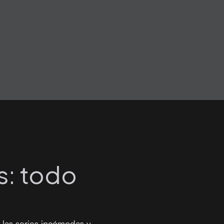
s: todo
 las series incómodas y