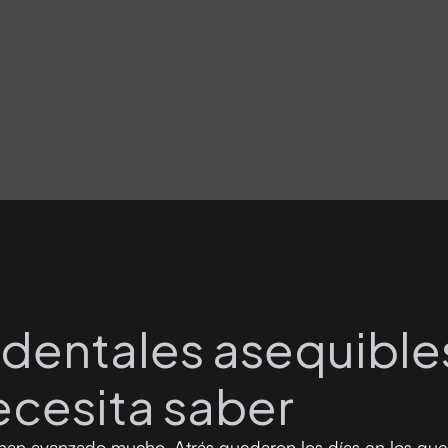
 dentales asequible
ecesita saber
 han avanzado mucho. Atrás quedaron los días en los que