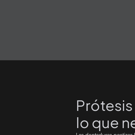
Prótesis
lo que n
Las dentaduras postizas