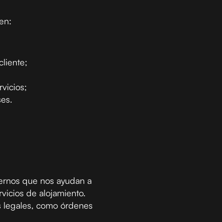
en:
liente;
rvicios;
ses.
ernos que nos ayudan a
rvicios de alojamiento.
s legales, como órdenes