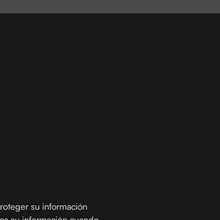
roteger su información
amos su información cuando